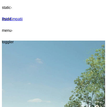
static-
aside-
Port Empatii
menu-
toggler