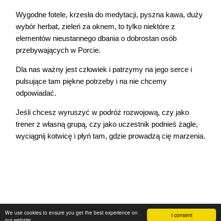
Wygodne fotele, krzesła do medytacji, pyszna kawa, duży
wybór herbat, zieleń za oknem, to tylko niektóre z
elementów nieustannego dbania o dobrostan osób
przebywających w Porcie.
Dla nas ważny jest człowiek i patrzymy na jego serce i
pulsujące tam piękne potrzeby i na nie chcemy
odpowiadać.
Jeśli chcesz wyruszyć w podróż rozwojową, czy jako
trener z własną grupą, czy jako uczestnik podnieś żagle,
wyciągnij kotwicę i płyń tam, gdzie prowadzą cię marzenia.
We use cookies to ensure you get the best experience on
I consent
our website